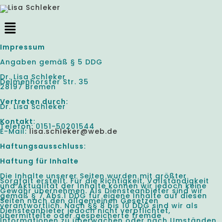
Impressum
Angaben gemäß § 5 DDG
Dr. Lisa Schleker
Delmenhorster Str. 35
28197 Bremen
Vertreten durch:
Dr. Lisa Schleker
Kontakt:
Telefon: 0151-50201544
E-Mail:
lisa.schleker@web.de
Haftungsausschluss:
Haftung für Inhalte
Die Inhalte unserer Seiten wurden mit größter
Sorgfalt erstellt. Für die Richtigkeit, Vollständigkeit
und Aktualität der Inhalte können wir jedoch keine
Gewähr übernehmen. Als Diensteanbieter sind wir
gemäß § 7 Abs.1 DDG für eigene Inhalte auf diesen
Seiten nach den allgemeinen Gesetzen
verantwortlich. Nach §§ 8 bis 10 DDG sind wir als
Diensteanbieter jedoch nicht verpflichtet,
übermittelte oder gespeicherte fremde
Informationen zu überwachen oder nach Umständen