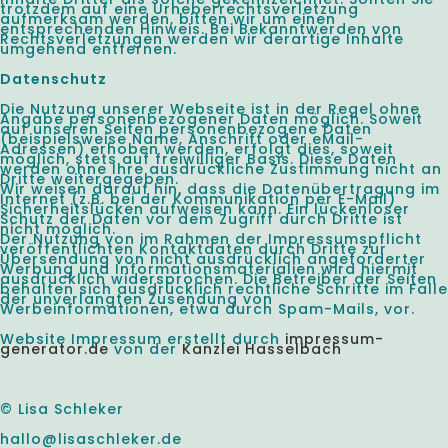
trotzdem auf eine Urheberrechtsverletzung
aufmerksam werden, bitten wir um einen
entsprechenden Hinweis. Bei Bekanntwerden von
Rechtsverletzungen werden wir derartige Inhalte
umgehend entfernen.
Datenschutz
Die Nutzung unserer Webseite ist in der Regel ohne
Angabe personenbezogener Daten möglich. Soweit
auf unseren Seiten personenbezogene Daten
(beispielsweise Name, Anschrift oder eMail-
Adressen) erhoben werden, erfolgt dies, soweit
möglich, stets auf freiwilliger Basis. Diese Daten
werden ohne Ihre ausdrückliche Zustimmung nicht an
Dritte weitergegeben.
Wir weisen darauf hin, dass die Datenübertragung im
Internet (z.B. bei der Kommunikation per E-Mail)
Sicherheitslücken aufweisen kann. Ein lückenloser
Schutz der Daten vor dem Zugriff durch Dritte ist
nicht möglich.
Der Nutzung von im Rahmen der Impressumspflicht
veröffentlichten Kontaktdaten durch Dritte zur
Übersendung von nicht ausdrücklich angeforderter
Werbung und Informationsmaterialien wird hiermit
ausdrücklich widersprochen. Die Betreiber der Seiten
behalten sich ausdrücklich rechtliche Schritte im Falle
der unverlangten Zusendung von
Werbeinformationen, etwa durch Spam-Mails, vor.
Website Impressum erstellt durch
impressum-
generator.de
von der
Kanzlei Hasselbach
© Lisa Schleker
hallo@lisaschleker.de