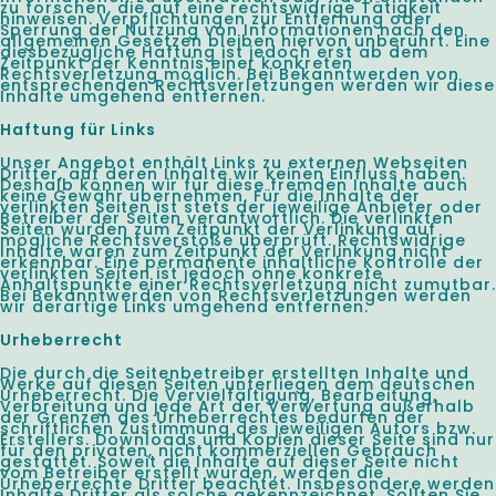
zu forschen, die auf eine rechtswidrige Tätigkeit
hinweisen. Verpflichtungen zur Entfernung oder
Sperrung der Nutzung von Informationen nach den
allgemeinen Gesetzen bleiben hiervon unberührt. Eine
diesbezügliche Haftung ist jedoch erst ab dem
Zeitpunkt der Kenntnis einer konkreten
Rechtsverletzung möglich. Bei Bekanntwerden von
entsprechenden Rechtsverletzungen werden wir diese
Inhalte umgehend entfernen.
Haftung für Links
Unser Angebot enthält Links zu externen Webseiten
Dritter, auf deren Inhalte wir keinen Einfluss haben.
Deshalb können wir für diese fremden Inhalte auch
keine Gewähr übernehmen. Für die Inhalte der
verlinkten Seiten ist stets der jeweilige Anbieter oder
Betreiber der Seiten verantwortlich. Die verlinkten
Seiten wurden zum Zeitpunkt der Verlinkung auf
mögliche Rechtsverstöße überprüft. Rechtswidrige
Inhalte waren zum Zeitpunkt der Verlinkung nicht
erkennbar. Eine permanente inhaltliche Kontrolle der
verlinkten Seiten ist jedoch ohne konkrete
Anhaltspunkte einer Rechtsverletzung nicht zumutbar.
Bei Bekanntwerden von Rechtsverletzungen werden
wir derartige Links umgehend entfernen.
Urheberrecht
Die durch die Seitenbetreiber erstellten Inhalte und
Werke auf diesen Seiten unterliegen dem deutschen
Urheberrecht. Die Vervielfältigung, Bearbeitung,
Verbreitung und jede Art der Verwertung außerhalb
der Grenzen des Urheberrechtes bedürfen der
schriftlichen Zustimmung des jeweiligen Autors bzw.
Erstellers. Downloads und Kopien dieser Seite sind nur
für den privaten, nicht kommerziellen Gebrauch
gestattet. Soweit die Inhalte auf dieser Seite nicht
vom Betreiber erstellt wurden, werden die
Urheberrechte Dritter beachtet. Insbesondere werden
Inhalte Dritter als solche gekennzeichnet. Sollten Sie